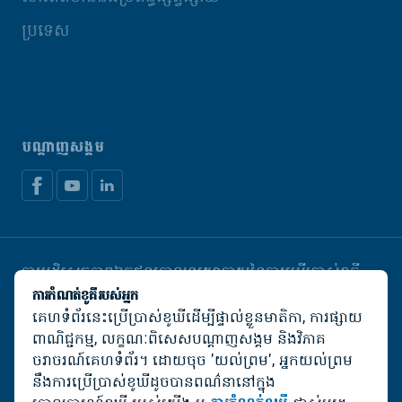
ប្រទេស
បណ្តាញសង្គម
ការបដិសេធភាពឯកជន
គោលនយោបាយនៃការប្រើប្រាស់ខូគី
គ្រប់គ្រងខូឃី
ការកំណត់ខូគីរបស់អ្នក
គេហទំព័រនេះប្រើប្រាស់ខូឃីដើម្បីផ្ទាល់ខ្លួនមាតិកា, ការផ្សាយ
© De Heus Animal Nutrition
ពាណិជ្ជកម្ម, លក្ខណៈពិសេសបណ្តាញសង្គម និងវិភាគ
ចរាចរណ៍គេហទំព័រ។ ដោយចុច 'យល់ព្រម', អ្នកយល់ព្រម
នឹងការប្រើប្រាស់ខូឃីដូចបានពណ៌នានៅក្នុង