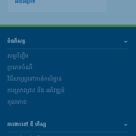
អានអត្ថបទ
ចំណីសត្វ
សត្វចិញ្ចឹម
ប្រភេទចំណី
វិធីសាស្រ្តទៅកាន់កសិដ្ឋាន
ការស្រាវជ្រាវ និង​ អភិវឌ្ឍន៍
គុណភាព
ការងារនៅ ឌឹ ហឺស្ស