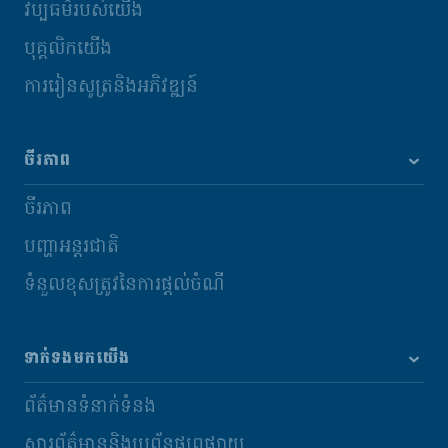
វប្បធម៌របស់យើង
បុគ្គលិកយើង
ការរៀនសូត្រនិងអភិវឌ្ឍន៍
ចីរភាព
ចីរភាព
បញ្ហាអន្តរជាតិ
ទំនួលខុសត្រូវនៃការផ្តល់ចំណី
ទាក់ទងមកយើង
ព័ត៌មានទំនាក់ទំនង
សារព័ត៌មាននិងប្រព័ន្ធផ្សព្វផ្សាយ