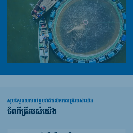
សូមស្វែងយល់បន្ថែមអំពីផលិតផលត្រីរបស់យើង
ចំណីត្រីរបស់យើង