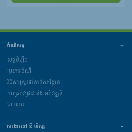
ចំណីសត្វ
សត្វចិញ្ចឹម
ប្រភេទចំណី
វិធីសាស្រ្តទៅកាន់កសិដ្ឋាន
ការស្រាវជ្រាវ និង​ អភិវឌ្ឍន៍
គុណភាព
ការងារនៅ ឌឹ ហឺស្ស