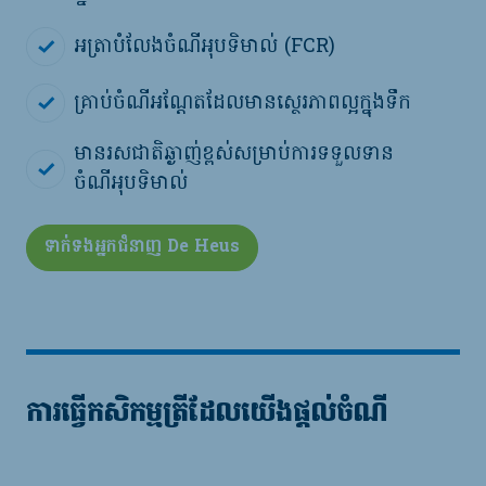
អត្រាបំលែងចំណីអុបទិមាល់ (FCR)
គ្រាប់ចំណីអណ្ដែតដែលមានស្ថេរភាពល្អក្នុងទឹក
មានរសជាតិឆ្ងាញ់ខ្ពស់សម្រាប់ការទទួលទាន
ចំណីអុបទិមាល់
ទាក់ទងអ្នកជំនាញ De Heus
ការធ្វើកសិកម្មត្រីដែលយើងផ្តល់ចំណី