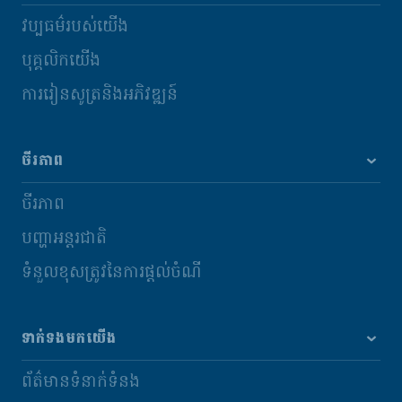
វប្បធម៌របស់យើង
បុគ្គលិកយើង
ការរៀនសូត្រនិងអភិវឌ្ឍន៍
ចីរភាព
ចីរភាព
បញ្ហាអន្តរជាតិ
ទំនួលខុសត្រូវនៃការផ្តល់ចំណី
ទាក់ទងមកយើង
ព័ត៌មានទំនាក់ទំនង