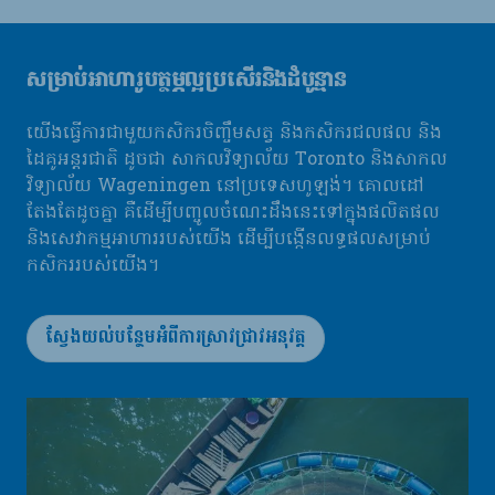
សម្រាប់អាហារូបត្ថម្ភល្អប្រសើរនិងដំបូន្មាន
យើងធ្វើការជាមួយកសិករចិញ្ចឹមសត្វ និងកសិករជលផល និង
ដៃគូអន្តរជាតិ ដូចជា សាកលវិទ្យាល័យ Toronto និងសាកល
វិទ្យាល័យ Wageningen នៅប្រទេសហូឡង់។ គោលដៅ
តែងតែដូចគ្នា គឺដើម្បីបញ្ចូលចំណេះដឹងនេះទៅក្នុងផលិតផល
និងសេវាកម្មអាហាររបស់យើង ដើម្បីបង្កើនលទ្ធផលសម្រាប់
កសិកររបស់យើង។
ស្វែងយល់បន្ថែមអំពីការស្រាវជ្រាវអនុវត្ត