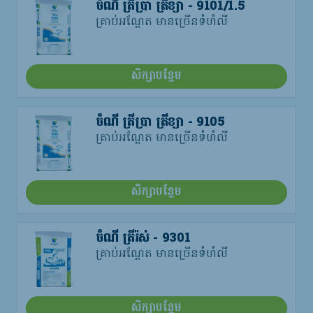
ចំណី ត្រីប្រា ត្រីខ្យា - 9101/1.5
គ្រាប់អណ្តែត មានច្រើនទំហំលី
សិក្សាបន្ថែម
ចំណី ត្រីប្រា ត្រីខ្យា - 9105
គ្រាប់អណ្តែត មានច្រើនទំហំលី
សិក្សាបន្ថែម
ចំណី ត្រីរ៉ស់ - 9301
គ្រាប់អណ្តែត មានច្រើនទំហំលី
សិក្សាបន្ថែម