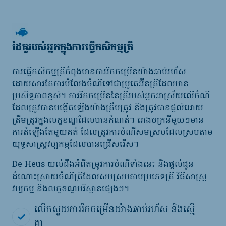
ដៃគូរបស់អ្នកក្នុងការធ្វើកសិកម្មត្រី
ការធ្វើកសិកម្មត្រីកំពុងមានការរីកចម្រើនយ៉ាងឆាប់រហ័ស
ដោយសារតែការបំលែងចំណីទៅជាប្រូតេអ៊ីនត្រីដែលមាន
ប្រសិទ្ធភាពខ្ពស់។ ការរីកចម្រើននៃត្រីរបស់អ្នកអាស្រ័យលើចំណី
ដែលត្រូវបានបង្កើតឡើងយ៉ាងត្រឹមត្រូវ និងត្រូវបានផ្តល់អោយ
ត្រឹមត្រូវក្នុងលក្ខខណ្ឌដែលបានកំណត់។ រោងចក្រនីមួយៗមាន
ការតំឡើងតែមួយគត់ ដែលត្រូវការចំណីសមស្របដែលស្របតាម
យុទ្ធសាស្រ្តវប្បកម្មដែលបានជ្រើសរើស។
De Heus យល់ដឹងអំពីតម្រូវការចំណីទាំងនេះ និងផ្តល់ជូន
ដំណោះស្រាយចំណីត្រីដែលសមស្របតាមប្រភេទត្រី វិធីសាស្រ្ត
វប្បកម្ម និងលក្ខខណ្ឌបរិស្ថានផ្សេងៗ។
លើកស្ទួយការរីកចម្រើនយ៉ាងឆាប់រហ័ស និងស្មើ
គ្នា