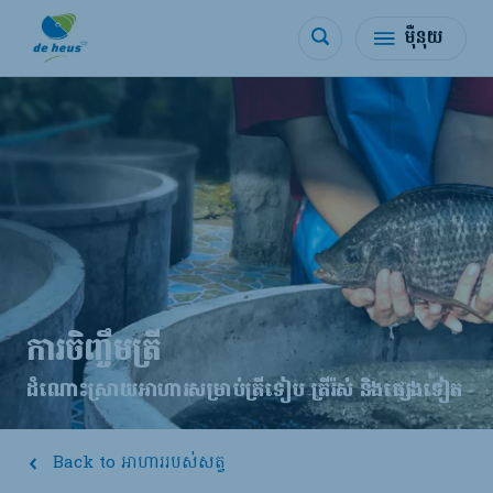
ម៉ឺនុយ
ការចិញ្ចឹមត្រី
ដំណោះស្រាយអាហារសម្រាប់ត្រីទៀប ត្រីរ៉ស់ និងផ្សេងទៀត
Back to អាហាររបស់សត្វ