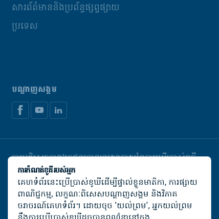
សារព័ត៌មាននិងប្រព័ន្ធផ្សព្វផ្សាយ
ប្រទេស
បណ្តាញសង្គម
ការបដិសេធភាពឯកជន
គោលនយោបាយនៃការប្រើប្រាស់ខូគី
គ្រប់គ្រងខូឃី
ការកំណត់ខូគីរបស់អ្នក
គេហទំព័រនេះប្រើប្រាស់ខូឃីដើម្បីផ្ទាល់ខ្លួនមាតិកា, ការផ្សាយ
© De Heus Animal Nutrition
ពាណិជ្ជកម្ម, លក្ខណៈពិសេសបណ្តាញសង្គម និងវិភាគ
ចរាចរណ៍គេហទំព័រ។ ដោយចុច 'យល់ព្រម', អ្នកយល់ព្រម
នឹងការប្រើប្រាស់ខូឃីដូចបានពណ៌នានៅក្នុង