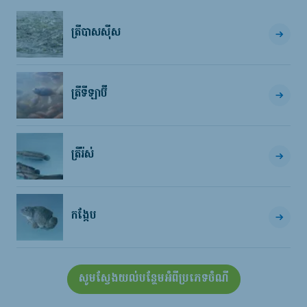
ត្រីបាសស៊ីស
ត្រីទីឡាប៊ី
ត្រីរ៉ស់
កង្កែប
សូមស្វែងយល់បន្ថែមអំពីប្រភេទចំណី