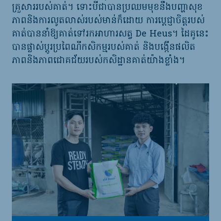
គ្រួសាររបស់គាត់។ ទោះបីជាបានប្រឈមមុខនឹងបញ្ហាសុខ
ភាពនិងការលូតលាស់របស់មាន់ក៏ដោយ ការប្តេជ្ញាចិត្តរបស់
គាត់បាននាំឱ្យគាត់ទៅរកអាហារសត្វ De Heus។ ដៃគូនេះ
បានផ្លាស់ប្តូរប្រពៃណីកសិកម្មរបស់គាត់ និងបង្កើនផលិត
ភាពនិងភាពជោគជ័យរបស់កសិដ្ឋានគាត់យ៉ាងខ្លាំង។