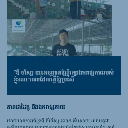
"ឌឹ ហឺស្ស បានអនុញ្ញាតឱ្យខ្ញុំរក្សាឯករាជ្យភាពរបស់
ខ្ញុំខណៈពេលដែលធ្វើឱ្យប្រសើ
ភាពជាដៃគូ និងឯករាជ្យភាព៖
ដោយមានការគាំទ្រពី
ឌឹ​ហឺស្ស
លោក
គីមសាយ
អាចបន្តជា
កសិករឯករាជ្យ
ដែលជាគុណតម្លៃដ៏សំខាន់សម្រាប់គាត់។ គាត់