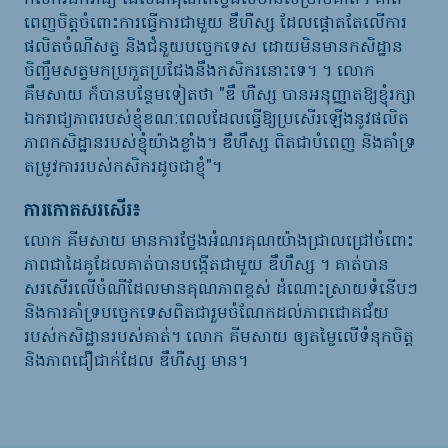
ពេញចិត្តចំពោះការធ្វើការជាមួយ
ឌឹ​ហឺស្ស ដែលផ្តោតតែលើការ
ផលិតចំណីសត្វ
និងជំនួយបច្ចេកទេស
ដោយមិនមានកសិដ្ឋាន
ចិញ្ចឹមសត្វមកប្រកួតប្រជែងនឹងកសិករនោះទេ
។
។ លោក
គឹមសាយ ក៏បានបន្ថែមទៀតថា
"
ឌឹ ហឺស្ស បានអនុញ្ញាតឱ្យខ្ញុំរក្សា
ឯករាជ្យភាពរបស់ខ្ញុំខណៈពេលដែលធ្វើឱ្យប្រសើរឡើងនូវផលិត
ភាពកសិដ្ឋានរបស់ខ្ញុំយ៉ាងខ្លាំង។ ឌឹហឹស្ស ពិតជាបំពេញ
និងគាំទ្រ
តម្រូវការរបស់កសិករដូចជាខ្ញុំ
"។
ការកោតសរសើរ
៖
លោក
គីមសាយ មានការថ្លែងអំណរគុណយ៉ាងជ្រាលជ្រៅចំពោះ
ភាពជាដៃគូដែលគាត់បានបង្កើតជាមួយ
ឌឹហឹស្ស
។
គាត់បាន
សរសើរលើចំណីដែលមានគុណភាពខ្ពស់ ដំណោះស្រាយទំនើបៗ
និងការគាំទ្របច្ចេកទេសពិតជារួមចំណែកដល់ភាពជោគជ័យ
របស់កសិដ្ឋានរបស់គាត់
។
លោក
គីមសាយ
ឲ្យតម្លៃលើទំនុកចិត្ត
និងភាពជឿជាក់ដែល
ឌឹហឺស្ស មាន។