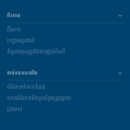
ចីរភាព
ចីរភាព
បញ្ហាអន្តរជាតិ
ទំនួលខុសត្រូវនៃការផ្តល់ចំណី
ទាក់ទងមកយើង
ព័ត៌មានទំនាក់ទំនង
សារព័ត៌មាននិងប្រព័ន្ធផ្សព្វផ្សាយ
ប្រទេស