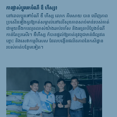
ការផ្លាស់ប្តូរមកចំណី
ឌឹ ហឺស្ស
៖
នៅពេលប្តូរទៅចំណី
ឌឹ ហឺស្ស
លោក
គីមសាយ
បាន
ឃើញភាព
ប្រសើរឡើងគួរឱ្យកត់សម្គាល់នៅលើសុខភាពសាច់មាន់របស់គាត់
ជាមួយនឹងការលូតលាស់យ៉ាងឆាប់រហ័ស
និងអត្រាបំប្លែងចំណី
កាន់តែប្រសើរ
។
ឌឹហឺស្ស
ក៏បានផ្តល់ឱ្យគាត់នូវពូជមាន់ដ៏ល្អឥត
ខ្ចោះ
និងសេវាកម្មពិសេស
ដែលបង្កើនផលិតភាពនៃកសិដ្ឋាន
របស់គាត់បន្ថែមទៀត
។