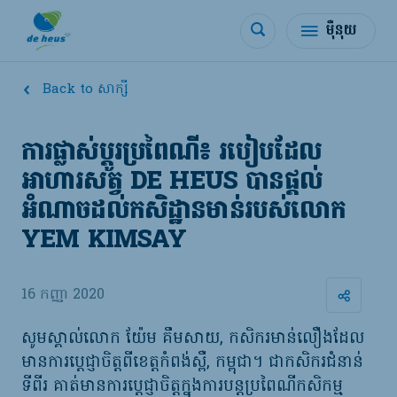
ម៉ឺនុយ
Back to សាក្សី
ការផ្លាស់ប្តូរប្រពៃណី៖ របៀបដែល
អាហារសត្វ DE HEUS បានផ្តល់
អំណាចដល់កសិដ្ឋានមាន់របស់លោក
YEM KIMSAY
16 កញ្ញា 2020
សូមស្គាល់លោក យ៉ែម គឹមសាយ, កសិករមាន់លឿងដែល
មានការប្តេជ្ញាចិត្តពីខេត្តកំពង់ស្ពឺ, កម្ពុជា។ ជាកសិករជំនាន់
ទីពីរ គាត់មានការប្តេជ្ញាចិត្តក្នុងការបន្តប្រពៃណីកសិកម្ម