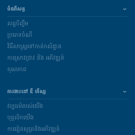
ចំណីសត្វ
សត្វចិញ្ចឹម
ប្រភេទចំណី
វិធីសាស្រ្តទៅកាន់កសិដ្ឋាន
ការស្រាវជ្រាវ និង​ អភិវឌ្ឍន៍
គុណភាព
ការងារនៅ ឌឹ ហឺស្ស
វប្បធម៌របស់យើង
បុគ្គលិកយើង
ការរៀនសូត្រនិងអភិវឌ្ឍន៍