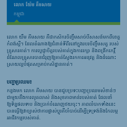
លោក យ៉ែម គឹមសាយ
កម្ពុជា
លោក
យឹម គីមសាយ
គឺជាកសិករចិញ្ចឹមសាច់បីសាសន៍មកពីខេត្ត
កំពង់ស្ពឺ។
ដែលតំណាងឱ្យជំនាន់ទីពីរនៅក្នុងរបរចិញ្ចឹមសត្វ
របស់
គ្រួសារគាត់។ ការប្តេជ្ញាចិត្តរបស់គាត់ក្នុងការរក្សា
និងពង្រីកកេរ្តិ៍
ដំណែលគ្រួសារបានជំរុញឱ្យគាត់ស្វែងរកការអនុវត្ត
និងដំណោះ
ស្រាយល្អបំផុតសម្រាប់កសិដ្ឋានគាត់។
បញ្ហាប្រឈម
៖
កន្លងមក
លោក
គីមសាយ
បានជួបប្រទះបញ្ហាប្រឈមសំខាន់ៗ
ជាមួយនឹងការលូតលាស់ និងសុខភាពមាន់របស់គាត់ ដែលនាំ
ឱ្យទិន្នផលទាប
និងប្រាក់ចំណេញថយចុះ
។
ភាពលំបាកទាំងនេះ
បានធ្វើឱ្យវាច្បាស់ថាការផ្លាស់ប្តូរគឺចាំបាច់ដើម្បីទ្រទ្រង់និងកែលម្អ
អាជីវកម្មរបស់គាត់.