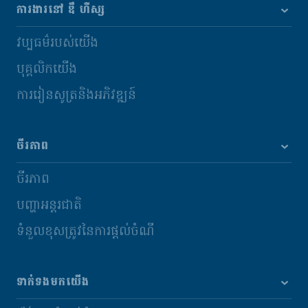
ការងារនៅ ឌឹ ហឺស្ស
វប្បធម៌របស់យើង
បុគ្គលិកយើង
ការរៀនសូត្រនិងអភិវឌ្ឍន៍
ចីរភាព
ចីរភាព
បញ្ហាអន្តរជាតិ
ទំនួលខុសត្រូវនៃការផ្តល់ចំណី
ទាក់ទងមកយើង