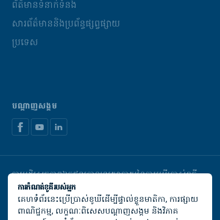
ព័ត៌មានទំនាក់ទំនង
សារព័ត៌មាននិងប្រព័ន្ធផ្សព្វផ្សាយ
ប្រទេស
បណ្តាញសង្គម
ការបដិសេធភាពឯកជន
គោលនយោបាយនៃការប្រើប្រាស់ខូគី
គ្រប់គ្រងខូឃី
ការកំណត់ខូគីរបស់អ្នក
គេហទំព័រនេះប្រើប្រាស់ខូឃីដើម្បីផ្ទាល់ខ្លួនមាតិកា, ការផ្សាយ
© De Heus Animal Nutrition
ពាណិជ្ជកម្ម, លក្ខណៈពិសេសបណ្តាញសង្គម និងវិភាគ