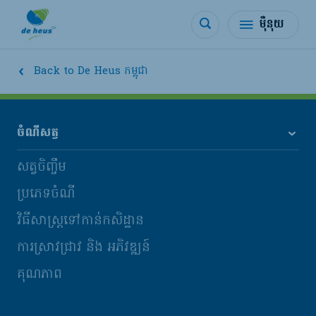
ម៉ឺនុយ
Back to De Heus កម្ពុជា
ចំណីសត្វ
សត្វចិញ្ចឹម
ប្រភេទចំណី
វិធីសាស្រ្តទៅកាន់កសិដ្ឋាន
ការស្រាវជ្រាវ និង​ អភិវឌ្ឍន៍
គុណភាព