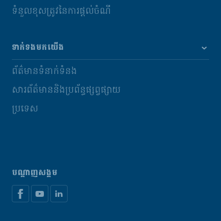
ទំនួលខុសត្រូវនៃការផ្តល់ចំណី
ទាក់ទងមកយើង
ព័ត៌មានទំនាក់ទំនង
សារព័ត៌មាននិងប្រព័ន្ធផ្សព្វផ្សាយ
ប្រទេស
បណ្តាញសង្គម