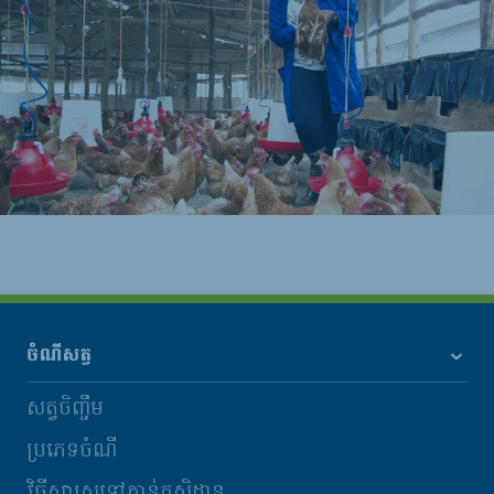
ចំណីសត្វ
សត្វចិញ្ចឹម
ប្រភេទចំណី
វិធីសាស្រ្តទៅកាន់កសិដ្ឋាន