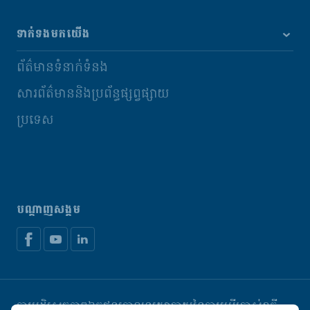
ទាក់ទងមកយើង
ព័ត៌មានទំនាក់ទំនង
សារព័ត៌មាននិងប្រព័ន្ធផ្សព្វផ្សាយ
ប្រទេស
បណ្តាញសង្គម
ការបដិសេធភាពឯកជន
គោលនយោបាយនៃការប្រើប្រាស់ខូគី