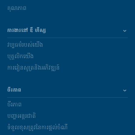
គុណភាព
ការងារនៅ ឌឹ ហឺស្ស
វប្បធម៌របស់យើង
បុគ្គលិកយើង
ការរៀនសូត្រនិងអភិវឌ្ឍន៍
ចីរភាព
ចីរភាព
បញ្ហាអន្តរជាតិ
ទំនួលខុសត្រូវនៃការផ្តល់ចំណី