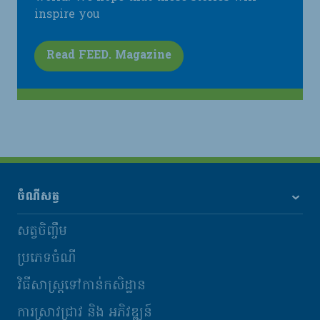
inspire you
Read FEED. Magazine
ចំណីសត្វ
សត្វចិញ្ចឹម
ប្រភេទចំណី
វិធីសាស្រ្តទៅកាន់កសិដ្ឋាន
ការស្រាវជ្រាវ និង​ អភិវឌ្ឍន៍