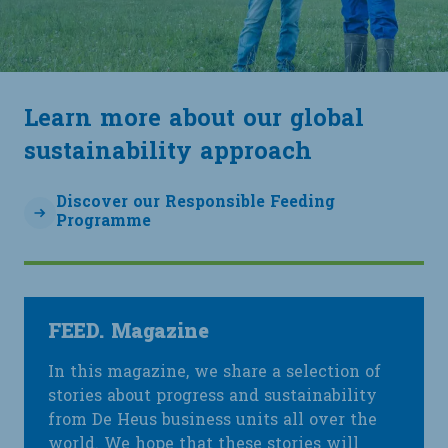
Learn more about our global
sustainability approach
Discover our Responsible Feeding
Programme
FEED. Magazine
In this magazine, we share a selection of
stories about progress and sustainability
from De Heus business units all over the
world. We hope that these stories will