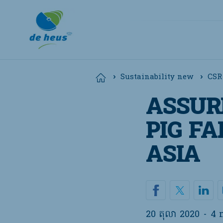
Home
Sustainability new
CSR
ASSUR
Global
English
PIG F
ASIA
20 តុលា 2020
-
4 