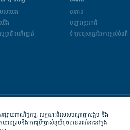
នៅ ឌឹ ហឺស្ស
ចីរភាព
៌របស់យើង
ចីរភាព
កយើង
បញ្ហាអន្តរជាតិ
ូត្រនិងអភិវឌ្ឍន៍
ទំនួលខុសត្រូវនៃការផ្តល់ចំណី
ការបដិសេធភា
ា, ការផ្សាយពាណិជ្ជកម្ម, លក្ខណៈពិសេសបណ្តាញសង្គម និង
កយល់ព្រមនឹងការប្រើប្រាស់ខូឃីដូចបានពណ៌នានៅក្នុង