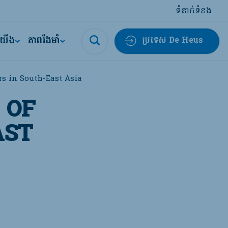
ទំនាក់ទំនង
ីយើង
ភាពរឹងមាំ
ប្រទេស De Heus
rs in South-East Asia
 OF
AST