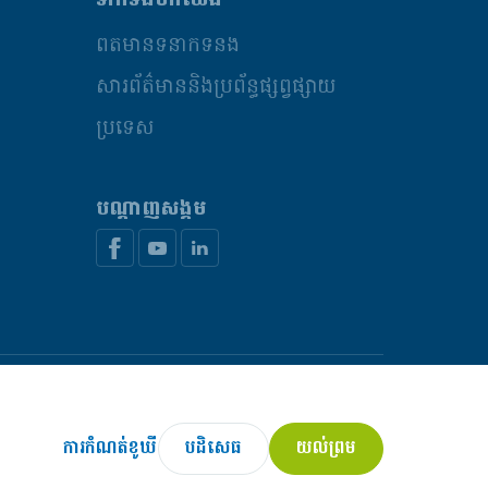
ទាក់ទងមកយើង
ព័ត៌មានទំនាក់ទំនង
សារព័ត៌មាននិងប្រព័ន្ធផ្សព្វផ្សាយ
ប្រទេស
បណ្តាញសង្គម
ពឯកជន
គោលនយោបាយនៃការប្រើប្រាស់ខូគី
គ្រប់គ្រងខូឃី
© De Heus Animal Nutrition
ការកំណត់ខូឃី
បដិសេធ
យល់ព្រម