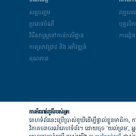
ចំណីសត្វ
ការងារ
សត្វចិញ្ចឹម
វប្បធម
ប្រភេទចំណី
បុគ្គលិ
វិធីសាស្រ្តទៅកាន់កសិដ្ឋាន
ការរៀនស
ការស្រាវជ្រាវ និង​ អភិវឌ្ឍន៍
គុណភាព
ការកំណត់ខូគីរបស់អ្នក
គេហទំព័រនេះប្រើប្រាស់ខូឃីដើម្បីផ្ទាល់ខ្លួនមាតិក
វិភាគចរាចរណ៍គេហទំព័រ។ ដោយចុច 'យល់ព្រម', អ្ន