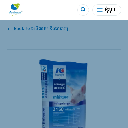
ម៉ឺនុយ
Back to ផលិតផល និងសេវាកម្ម