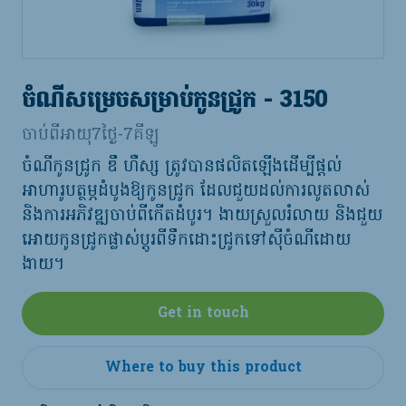
ចំណីសម្រេចសម្រាប់កូនជ្រូក - 3150
ចាប់ពីអាយុ7ថ្ងៃ-7គីឡូ
ចំណីកូនជ្រូក ឌឹ ហឺស្ស ត្រូវបានផលិតឡើងដើម្បីផ្តល់
អាហារូបត្ថម្ភដំបូងឱ្យកូនជ្រូក ដែលជួយដល់ការលូតលាស់
និងការអភិវឌ្ឍចាប់ពីកើតដំបូរ។ ងាយស្រួលរំលាយ និងជួយ
អោយកូនជ្រូកផ្លាស់ប្តូរពីទឹកដោះជ្រូកទៅស៊ីចំណីដោយ
ងាយ។
Get in touch
Where to buy this product