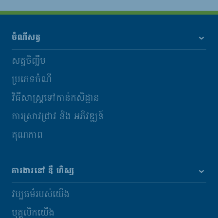
ចំណីសត្វ
សត្វចិញ្ចឹម
ប្រភេទចំណី
វិធីសាស្រ្តទៅកាន់កសិដ្ឋាន
ការស្រាវជ្រាវ និង​ អភិវឌ្ឍន៍
គុណភាព
ការងារនៅ ឌឹ ហឺស្ស
វប្បធម៌របស់យើង
បុគ្គលិកយើង