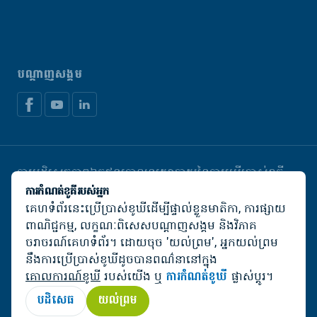
បណ្តាញសង្គម
ការបដិសេធភាពឯកជន
គោលនយោបាយនៃការប្រើប្រាស់ខូគី
គ្រប់គ្រងខូឃី
ការកំណត់ខូគីរបស់អ្នក
គេហទំព័រនេះប្រើប្រាស់ខូឃីដើម្បីផ្ទាល់ខ្លួនមាតិកា, ការផ្សាយ
© De Heus Animal Nutrition
ពាណិជ្ជកម្ម, លក្ខណៈពិសេសបណ្តាញសង្គម និងវិភាគ
ចរាចរណ៍គេហទំព័រ។ ដោយចុច 'យល់ព្រម', អ្នកយល់ព្រម
នឹងការប្រើប្រាស់ខូឃីដូចបានពណ៌នានៅក្នុង
គោលការណ៍ខូឃី
របស់យើង ឬ
ការកំណត់ខូឃី
ផ្លាស់ប្តូរ។
បដិសេធ
យល់ព្រម