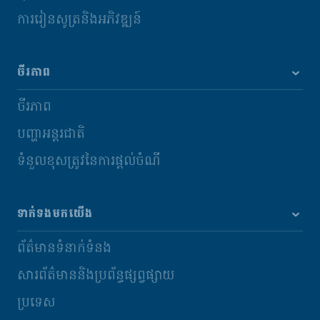
ការរៀនសូត្រនិងអភិវឌ្ឍន៍
ចីរភាព
ចីរភាព
បញ្ហាអន្តរជាតិ
ទំនួលខុសត្រូវនៃការផ្តល់ចំណី
ទាក់ទងមកយើង
ព័ត៌មានទំនាក់ទំនង
សារព័ត៌មាននិងប្រព័ន្ធផ្សព្វផ្សាយ
ប្រទេស