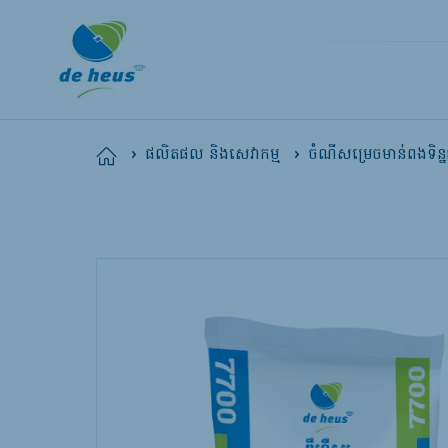
ចំណីសម្រេចមាន់ពងទិន្
Home
ផលិតផល និងសេវាកម្ម
Global
English