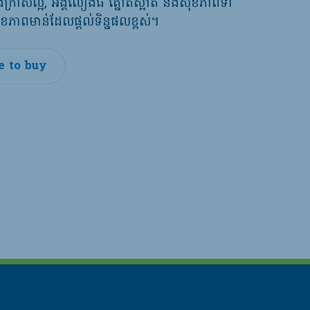
ក្រាស់ល្អ, អង្គលឿងធំ ត្នោតស្អាត និងសុខភាពទា
ុខភាពមាន់ដែលផ្តល់ទិន្នផលខ្ពស់។
 to buy