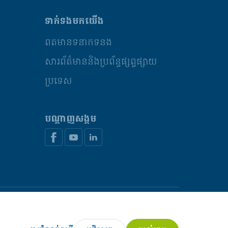
ទាក់ទងមកយើង
ព័ត៌មានទំនាក់ទំនង
សារព័ត៌មាននិងប្រព័ន្ធផ្សព្វផ្សាយ
ប្រទេស
បណ្តាញសង្គម
ពឯកជន
គោលនយោបាយនៃការប្រើប្រាស់ខូគី
គ្រប់គ្រងខូឃី