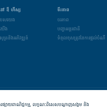
នៅ ឌឹ ហឺស្ស
ចីរភាព
៌របស់យើង
ចីរភាព
កយើង
បញ្ហាអន្តរជាតិ
ូត្រនិងអភិវឌ្ឍន៍
ទំនួលខុសត្រូវនៃការផ្តល់ចំណី
ការបដិសេធភា
ា, ការផ្សាយពាណិជ្ជកម្ម, លក្ខណៈពិសេសបណ្តាញសង្គម និង