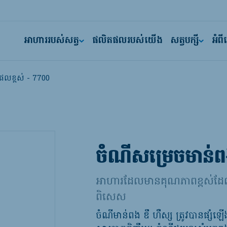
អាហាររបស់សត្វ
ផលិតផលរបស់យើង
សត្វបក្សី
អំព
នផលខ្ពស់ - 7700
ចំណីសម្រេចមាន់ពង
អាហារដែលមានគុណភាពខ្ពស់ដែលត្
ពិសេស
ចំណីមាន់ពង ឌឹ ហឺស្ស ​ត្រូវបានផ្សំ