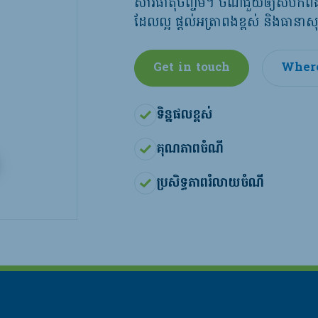
សារធាតុចិញ្ចឹម។ ចំណីជួយឲ្យសំបកពង
ដែលល្អ ផ្តល់អត្រាពងខ្ពស់ និងធានាស
Get in touch
Where
ទិន្នផលខ្ពស់
គុណភាពចំណី
ប្រសិទ្ធភាពរំលាយចំណី