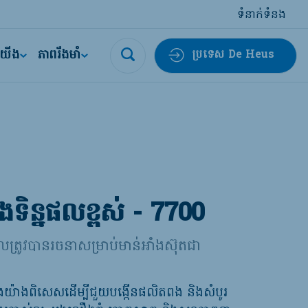
ទំនាក់ទំនង
ីយើង
ភាពរឹងមាំ
ប្រទេស De Heus
ទិន្នផលខ្ពស់ - 7700
រូវបានរចនាសម្រាប់មាន់អាំងស៊ុតជា
ឡើងយ៉ាងពិសេស​ដើម្បី​ជួយបង្កើនផលិតពង និងសំបូរ