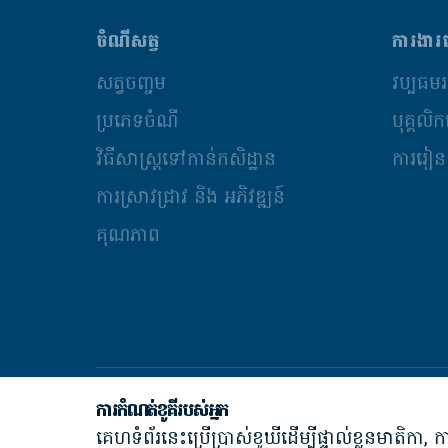
ចំណីសត្វ
ការងារ
សត្វចិញ្ចឹម
វប្បធម
ប្រភេទចំណី
បុគ្គលិ
វិធីសាស្រ្តទៅកាន់កសិដ្ឋាន
ការរៀនស
ការស្រាវជ្រាវ និង​ អភិវឌ្ឍន៍
គុណភាព
ការកំណត់ខូគីរបស់អ្នក
គេហទំព័រនេះប្រើប្រាស់ខូឃីដើម្បីផ្ទាល់ខ្លួនមាតិក