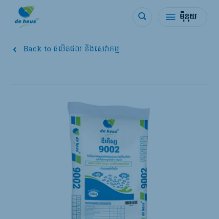
ម៉ឺនុយ
Back to ផលិតផល និងសេវាកម្ម