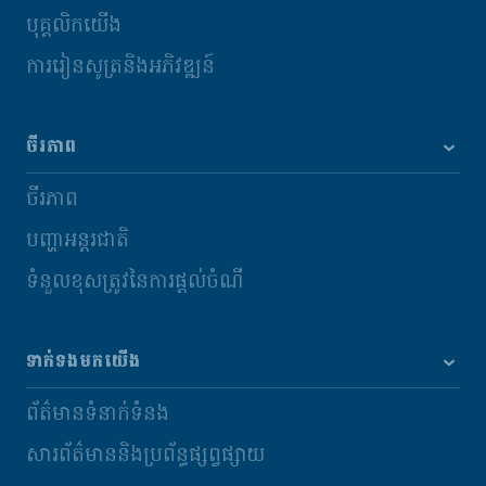
បុគ្គលិកយើង
ការរៀនសូត្រនិងអភិវឌ្ឍន៍
ចីរភាព
ចីរភាព
បញ្ហាអន្តរជាតិ
ទំនួលខុសត្រូវនៃការផ្តល់ចំណី
ទាក់ទងមកយើង
ព័ត៌មានទំនាក់ទំនង
សារព័ត៌មាននិងប្រព័ន្ធផ្សព្វផ្សាយ