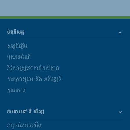
ចំណីសត្វ
សត្វចិញ្ចឹម
ប្រភេទចំណី
វិធីសាស្រ្តទៅកាន់កសិដ្ឋាន
ការស្រាវជ្រាវ និង​ អភិវឌ្ឍន៍
គុណភាព
ការងារនៅ ឌឹ ហឺស្ស
វប្បធម៌របស់យើង