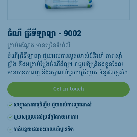
ចំណី ត្រីទីឡាព្យា - 9002
គ្រាប់អណ្តែត មានច្រើនទំហំលី
ចំណីត្រីទីឡាព្យា ជួយដល់ការលូតលាស់ដ៏រឹងមាំ ភាពស៊ាំ
ខ្លាំង និងអត្រាបំប្លែងចំណីដ៏ល្អ។ វាជួយឱ្យត្រីដងខ្លួនដែល
មានសុខភាពល្អ និងរក្សាពណ៌ស្រកាត្រីស្អាត ទិន្នផលខ្ពស់។
Get in touch
សម្បូរសារធាតុចិញ្ចឹម ជួយដល់ការលូតលាស់
ជួយសម្រួលដល់ប្រព័ន្ធរំលាយអាហារ
កាត់បន្ថយផលប៉ះពាលបរិស្ថានទឹក