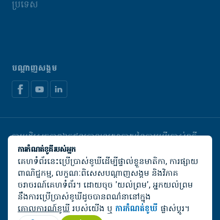
ប្រទេស
បណ្តាញសង្គម
ការបដិសេធភាពឯកជន
គោលនយោបាយនៃការប្រើប្រាស់ខូគី
គ្រប់គ្រងខូឃី
ការកំណត់ខូគីរបស់អ្នក
គេហទំព័រនេះប្រើប្រាស់ខូឃីដើម្បីផ្ទាល់ខ្លួនមាតិកា, ការផ្សាយ
© De Heus Animal Nutrition
ពាណិជ្ជកម្ម, លក្ខណៈពិសេសបណ្តាញសង្គម និងវិភាគ
ចរាចរណ៍គេហទំព័រ។ ដោយចុច 'យល់ព្រម', អ្នកយល់ព្រម
នឹងការប្រើប្រាស់ខូឃីដូចបានពណ៌នានៅក្នុង
គោលការណ៍ខូឃី
របស់យើង ឬ
ការកំណត់ខូឃី
ផ្លាស់ប្តូរ។