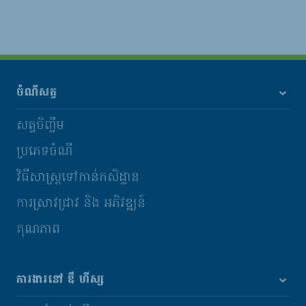
ចំណីសត្វ
សត្វចិញ្ចឹម
ប្រភេទចំណី
វិធីសាស្រ្តទៅកាន់កសិដ្ឋាន
ការស្រាវជ្រាវ និង​ អភិវឌ្ឍន៍
គុណភាព
ការងារនៅ ឌឹ ហឺស្ស