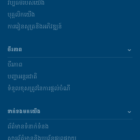
វប្បធម៌របស់យើង
បុគ្គលិកយើង
ការរៀនសូត្រនិងអភិវឌ្ឍន៍
ចីរភាព
ចីរភាព
បញ្ហាអន្តរជាតិ
ទំនួលខុសត្រូវនៃការផ្តល់ចំណី
ទាក់ទងមកយើង
ព័ត៌មានទំនាក់ទំនង
សារព័ត៌មាននិងប្រព័ន្ធផ្សព្វផ្សាយ