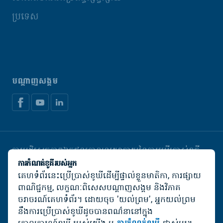
ប្រទេស
បណ្តាញសង្គម
ការបដិសេធភាពឯកជន
គោលនយោបាយនៃការប្រើប្រាស់ខូគី
គ្រប់គ្រងខូឃី
ការកំណត់ខូគីរបស់អ្នក
គេហទំព័រនេះប្រើប្រាស់ខូឃីដើម្បីផ្ទាល់ខ្លួនមាតិកា, ការផ្សាយ
© De Heus Animal Nutrition
ពាណិជ្ជកម្ម, លក្ខណៈពិសេសបណ្តាញសង្គម និងវិភាគ
ចរាចរណ៍គេហទំព័រ។ ដោយចុច 'យល់ព្រម', អ្នកយល់ព្រម
នឹងការប្រើប្រាស់ខូឃីដូចបានពណ៌នានៅក្នុង