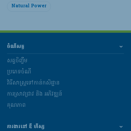
Natural Power
ចំណីសត្វ
សត្វចិញ្ចឹម
ប្រភេទចំណី
វិធីសាស្រ្តទៅកាន់កសិដ្ឋាន
ការស្រាវជ្រាវ និង​ អភិវឌ្ឍន៍
គុណភាព
ការងារនៅ ឌឹ ហឺស្ស