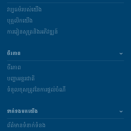
វប្បធម៌របស់យើង
បុគ្គលិកយើង
ការរៀនសូត្រនិងអភិវឌ្ឍន៍
ចីរភាព
ចីរភាព
បញ្ហាអន្តរជាតិ
ទំនួលខុសត្រូវនៃការផ្តល់ចំណី
ទាក់ទងមកយើង
ព័ត៌មានទំនាក់ទំនង